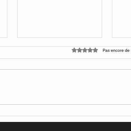
Noté 0 étoile sur 5.
Pas encore de 
LE CROUSTI MUESLI
POR