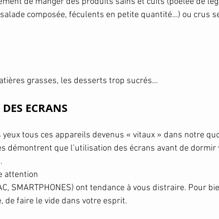
tement de manger des produits sains et cuits (poêlée de l
 salade composée, féculents en petite quantité…) ou crus se
atières grasses, les desserts trop sucrés…
N DES ECRANS
es yeux tous ces appareils devenus « vitaux » dans notre quo
 démontrent que l’utilisation des écrans avant de dormir
. 
e attention 
C, SMARTPHONES) ont tendance à vous distraire. Pour bien 
 de faire le vide dans votre esprit. 