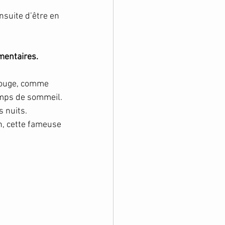
nsuite d’être en 
imentaires.
rouge, comme 
emps de sommeil.
 nuits. 
n, cette fameuse 