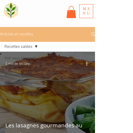
ME
NU
Articles et recettes
Recettes salées
Voir tous les posts
2 min de lecture
Articles
Recettes sucrées
Recettes salées
Les lasagnes gourmandes au